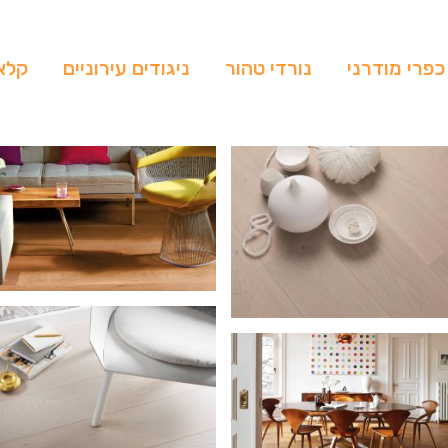
כפרי מודרני
נורדי טהור
ניגודים עירוניים
קלא