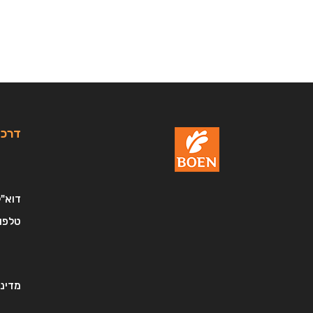
דרכי
דוא"ל
טלפון
מדיני